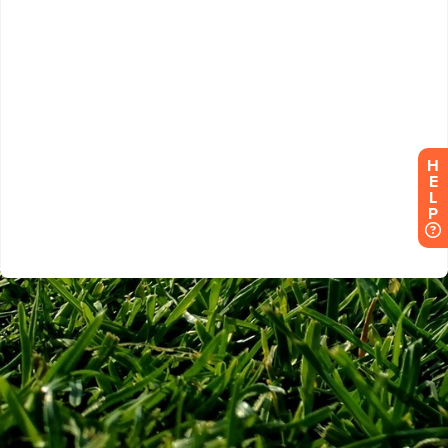
H
E
L
P