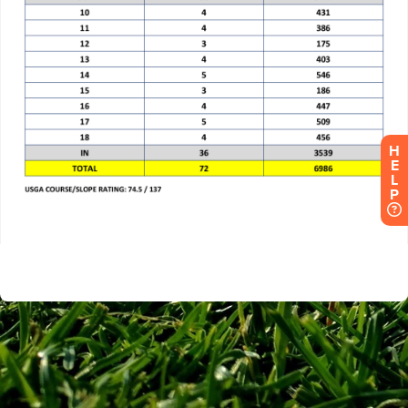
H
E
L
P